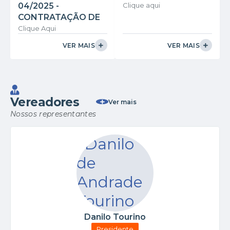
04/2025 -
Clique aqui
CONTRATAÇÃO DE
EMPRESA PARA A
Clique Aqui
EXECUÇÃO DOS
VER MAIS
VER MAIS
SERVIÇOS DE
MANUTENÇÃO E
REFORMA DO
PRÉDIO DA CÂMARA
MUNICIPAL DE
Vereadores
Ver mais
RIBEIRÃO
Nossos representantes
VERMELHO/MG
Danilo Tourino
Presidente