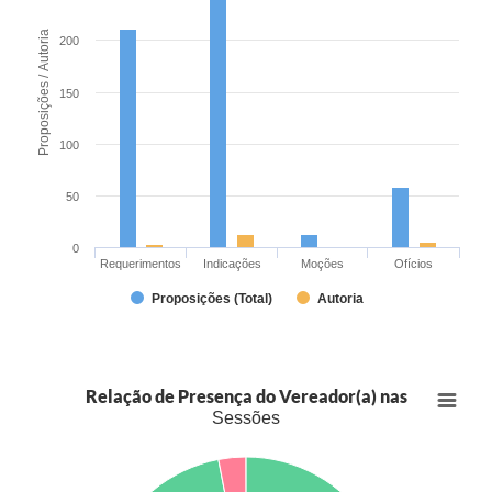
Proposições / Autoria
200
150
100
50
0
Requerimentos
Indicações
Moções
Ofícios
Proposições (Total)
Autoria
Relação de Presença do Vereador(a) nas
Sessões