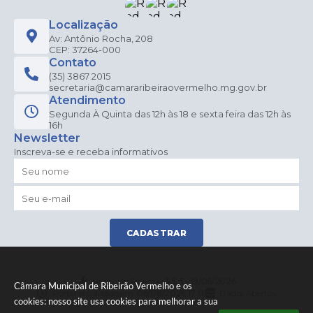
Localização
Av: Antônio Rocha, 208
CEP: 37264-000
Contato
(35) 3867 2015
secretaria@camararibeiraovermelho.mg.gov.br
Atendimento
Segunda À Quinta das 12h às 18 e sexta feira das 12h às
16h
Newsletter
Inscreva-se e receba informativos
CADASTRAR
Versão do Sistema:
3.5.3 - 19/06/2026
Câmara Municipal de Ribeirão Vermelho e os
Portal atualizado em:
06/08/2026 17:01
Dados Abertos
cookies: nosso site usa cookies para melhorar a sua