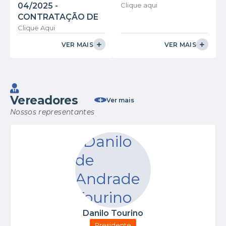
04/2025 -
Clique aqui
CONTRATAÇÃO DE
EMPRESA PARA A
Clique Aqui
EXECUÇÃO DOS
VER MAIS
VER MAIS
SERVIÇOS DE
MANUTENÇÃO E
REFORMA DO
PRÉDIO DA CÂMARA
MUNICIPAL DE
Vereadores
Ver mais
RIBEIRÃO
Nossos representantes
VERMELHO/MG
Danilo Tourino
Presidente