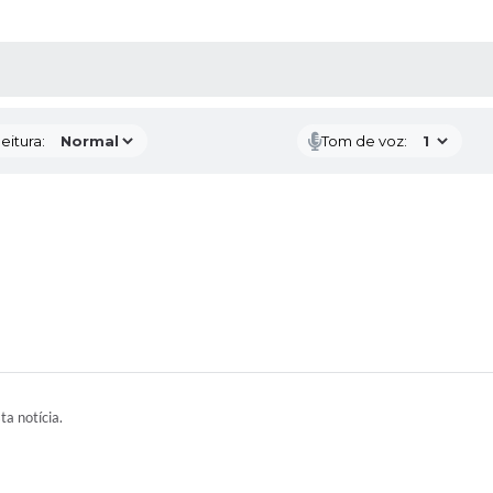
 MÍDIAS
RECEBA NOTÍCIAS
eitura:
Tom de voz:
ta notícia.