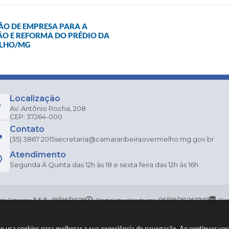
ÇÃO DE EMPRESA PARA A
O E REFORMA DO PRÉDIO DA
ELHO/MG
Localização
Av: Antônio Rocha, 208
CEP: 37264-000
Contato
(35) 3867 2015
secretaria@camararibeiraovermelho.mg.gov.br
Atendimento
Segunda À Quinta das 12h às 18 e sexta feira das 12h às 16h
 do Sistema:
3.5.3 - 19/06/2026
Portal atualizado em:
06/08/2026 17:01
Dad
te usa cookies para melhorar a sua experiência de navegação. Ao continuar v