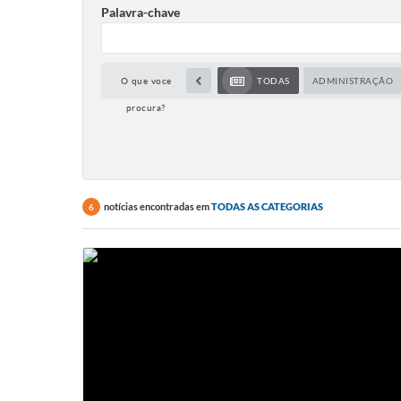
Palavra-chave
O que voce
TODAS
ADMINISTRAÇÃO
procura?
notícias encontradas em
TODAS AS CATEGORIAS
6