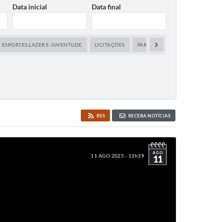
Data inicial
Data final
ESPORTES,LAZER E JUVENTUDE
LICITAÇÕES
PARCERIAS
SAÚDE
SECR
RSS
RECEBA NOTÍCIAS
AGO
11 AGO 2025 - 13h39
11