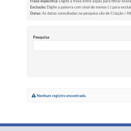
Frase específica:
Digite a frase entre aspas para filtrar exat
Exclusão:
Digite a palavra com sinal de menos (-) para exclu
Datas:
As datas consultadas na pesquisa são de Criação / Al
Pesquisa
Nenhum registro encontrado.