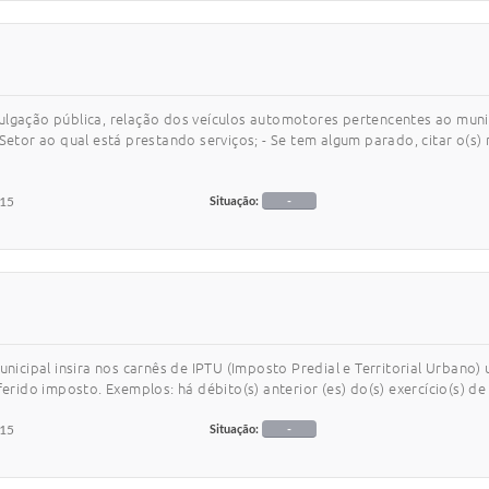
vulgação pública, relação dos veículos automotores pertencentes ao mun
Setor ao qual está prestando serviços; - Se tem algum parado, citar o(s)
015
Situação:
-
cipal insira nos carnês de IPTU (Imposto Predial e Territorial Urbano)
erido imposto. Exemplos: há débito(s) anterior (es) do(s) exercício(s) de .
015
Situação:
-