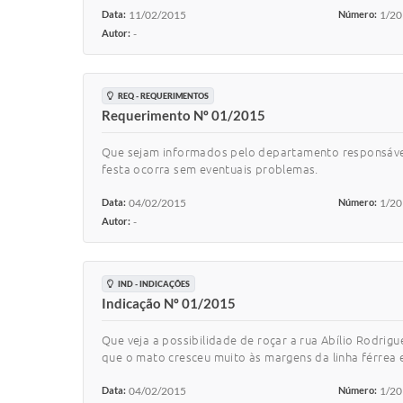
Data:
11/02/2015
Número:
1/2
Autor:
-
REQ - REQUERIMENTOS
Requerimento Nº 01/2015
Que sejam informados pelo departamento responsável 
festa ocorra sem eventuais problemas.
Data:
04/02/2015
Número:
1/2
Autor:
-
IND - INDICAÇÕES
Indicação Nº 01/2015
Que veja a possibilidade de roçar a rua Abílio Rodrigue
que o mato cresceu muito às margens da linha férrea 
Data:
04/02/2015
Número:
1/2