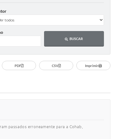
tor
no
BUSCAR
PDF
CSV
Imprimir
foram passados erroneamente para a Cohab,