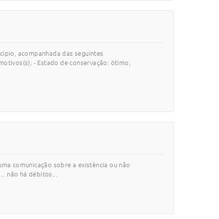
icípio, acompanhada das seguintes
 motivos(s); - Estado de conservação: ótimo,
 uma comunicação sobre a existência ou não
.. não há débitos...