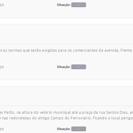
015
Situação:
-
as normas que serão exigidas para os comerciantes da avenida, frente 
015
Situação:
-
s Patto, na altura do velório municipal até a praça da rua Santos Dias, an
e nas redondezas do antigo Campo do Ferroviário, ficando o local perigo
015
Situação:
-