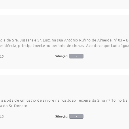
ncia da Sra. Jussara e Sr. Luiz, na sua Antônio Rufino de Almeida, n° 03 
idência, principalmente no período de chuvas. Acontece que toda água 
015
Situação:
-
a poda de um galho de árvore na rua João Teixeira da Silva nº 10, no bai
a do Sr. Donato.
015
Situação:
-