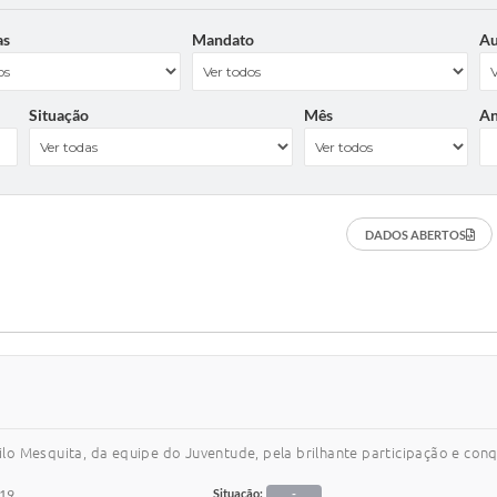
as
Mandato
Au
Situação
Mês
A
DADOS ABERTOS
o Mesquita, da equipe do Juventude, pela brilhante participação e conq
019
Situação:
-