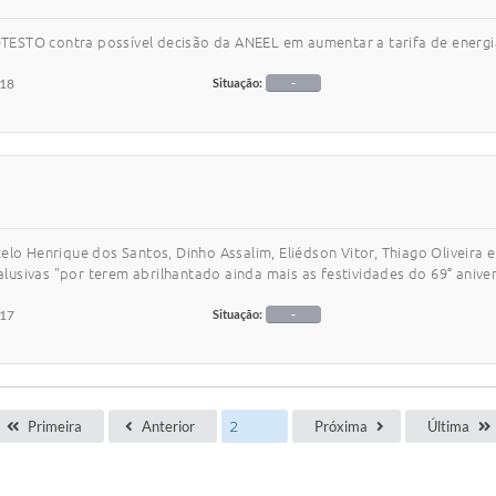
ESTO contra possível decisão da ANEEL em aumentar a tarifa de energi
018
Situação:
-
elo Henrique dos Santos, Dinho Assalim, Eliédson Vitor, Thiago Oliveira
vas "por terem abrilhantado ainda mais as festividades do 69° aniver
017
Situação:
-
Primeira
Anterior
Próxima
Última