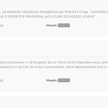
L DE RIBEIRÃO VERMELHO PARABENIZA AO TIME DE FUTSAL "CAMPEÃO I
E O ESPORTE É PRIMORDIAL AO FUTURO DE NOSSOS JOVENS".
018
Situação:
-
 deste parabenizar o 30 Sargento Bruno Pierre Godoi Rezende e seus com
respeito e o carinho de todos componentes deste Destacamento com a r
018
Situação:
-